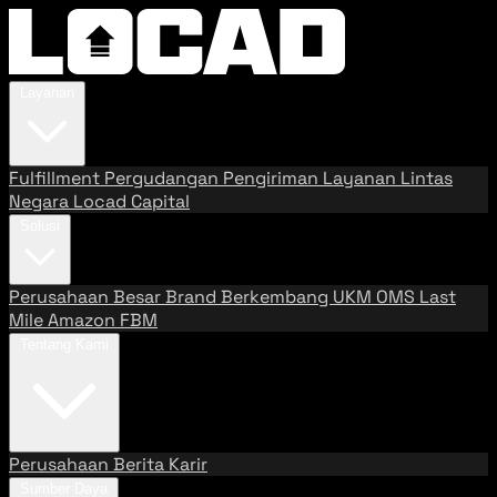
Layanan
Fulfillment
Pergudangan
Pengiriman
Layanan Lintas
Negara
Locad Capital
Solusi
Perusahaan Besar
Brand Berkembang
UKM
OMS
Last
Mile
Amazon FBM
Tentang Kami
Perusahaan
Berita
Karir
Sumber Daya