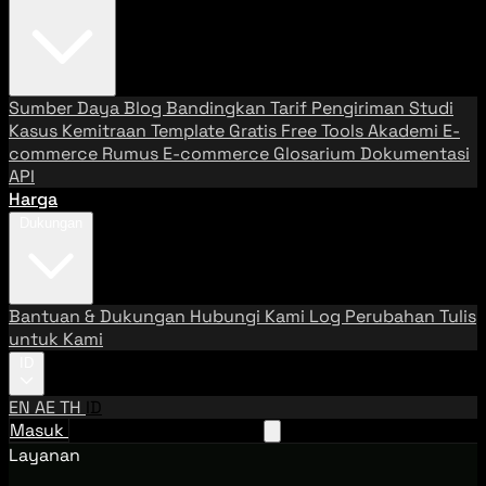
Sumber Daya
Blog
Bandingkan Tarif Pengiriman
Studi
Kasus
Kemitraan
Template Gratis
Free Tools
Akademi E-
commerce
Rumus E-commerce
Glosarium
Dokumentasi
API
Harga
Dukungan
Bantuan & Dukungan
Hubungi Kami
Log Perubahan
Tulis
untuk Kami
ID
EN
AE
TH
ID
Masuk
Hubungi Tim Penjualan
Layanan