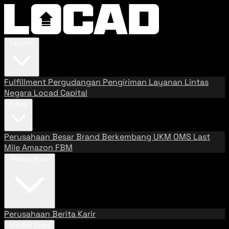
Layanan
Fulfillment
Pergudangan
Pengiriman
Layanan Lintas
Negara
Locad Capital
Solusi
Perusahaan Besar
Brand Berkembang
UKM
OMS
Last
Mile
Amazon FBM
Tentang Kami
Perusahaan
Berita
Karir
Sumber Daya