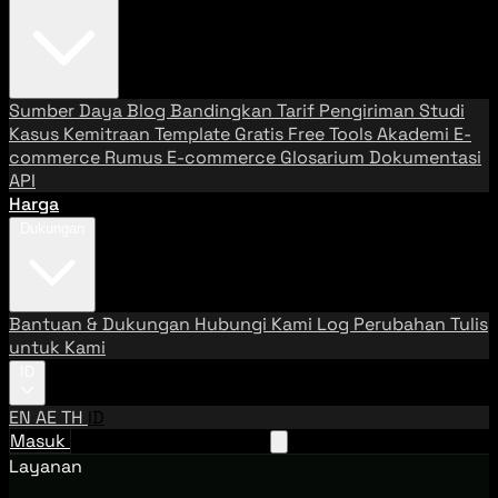
Sumber Daya
Blog
Bandingkan Tarif Pengiriman
Studi
Kasus
Kemitraan
Template Gratis
Free Tools
Akademi E-
commerce
Rumus E-commerce
Glosarium
Dokumentasi
API
Harga
Dukungan
Bantuan & Dukungan
Hubungi Kami
Log Perubahan
Tulis
untuk Kami
ID
EN
AE
TH
ID
Masuk
Hubungi Tim Penjualan
Layanan