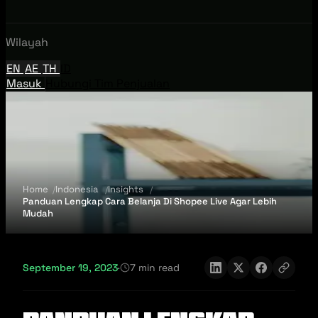
Wilayah
EN
AE
TH
ID
Masuk
Hubungi Tim Penjualan
Home
Indonesia
Insights
Panduan Lengkap Cara Belanja Di Shopee Live Agar Lebih
Mudah
September 19, 2023
·
7 min read