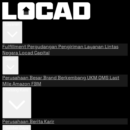
Layanan
Fulfillment
Pergudangan
Pengiriman
Layanan Lintas
Negara
Locad Capital
Solusi
Perusahaan Besar
Brand Berkembang
UKM
OMS
Last
Mile
Amazon FBM
Tentang Kami
Perusahaan
Berita
Karir
Sumber Daya