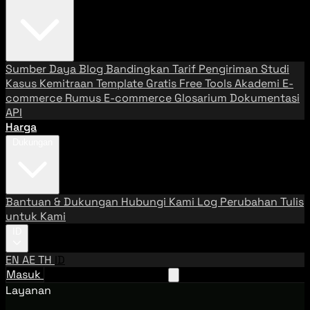
Sumber Daya
Blog
Bandingkan Tarif Pengiriman
Studi
Kasus
Kemitraan
Template Gratis
Free Tools
Akademi E-
commerce
Rumus E-commerce
Glosarium
Dokumentasi
API
Harga
Dukungan
Bantuan & Dukungan
Hubungi Kami
Log Perubahan
Tulis
untuk Kami
ID
EN
AE
TH
ID
Masuk
Hubungi Tim Penjualan
Layanan