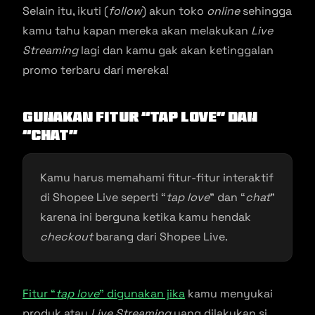
Selain itu, ikuti (
follow
) akun toko
online
sehingga
kamu tahu kapan mereka akan melakukan
Live
Streaming
lagi dan kamu gak akan ketinggalan
promo terbaru dari mereka!
Gunakan Fitur “
Tap Love
” dan
“
Chat
”
Kamu harus memahami fitur-fitur interaktif
di Shopee Live seperti “
tap love
” dan “
chat
”
karena ini berguna ketika kamu hendak
checkout
barang dari Shopee Live.
Fitur “
tap love
” digunakan jika
kamu menyukai
produk atau
Live Streaming
yang dilakukan si