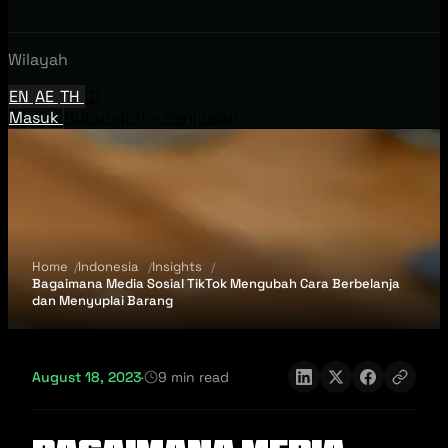
Wilayah
EN
AE
TH
ID
Masuk
Hubungi Tim Penjualan
Home
Indonesia
Insights
Bagaimana Media Sosial TikTok Mengubah Cara Berbelanja
dan Menyuplai Barang
August 18, 2023
·
9 min read