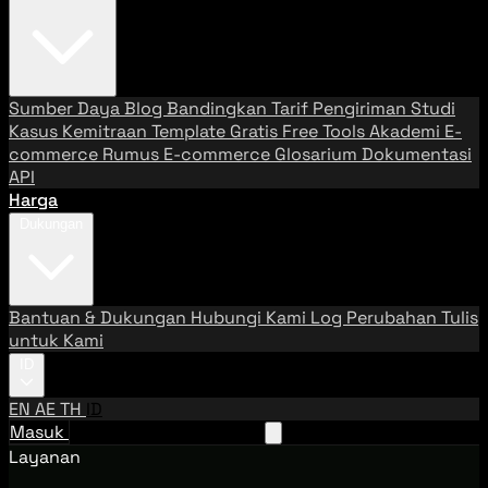
Sumber Daya
Blog
Bandingkan Tarif Pengiriman
Studi
Kasus
Kemitraan
Template Gratis
Free Tools
Akademi E-
commerce
Rumus E-commerce
Glosarium
Dokumentasi
API
Harga
Dukungan
Bantuan & Dukungan
Hubungi Kami
Log Perubahan
Tulis
untuk Kami
ID
EN
AE
TH
ID
Masuk
Hubungi Tim Penjualan
Layanan