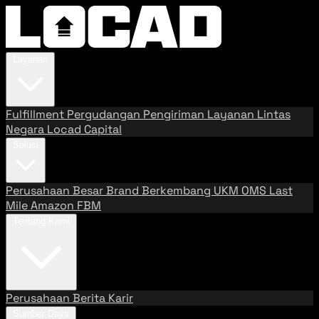
Layanan
Fulfillment
Pergudangan
Pengiriman
Layanan Lintas
Negara
Locad Capital
Solusi
Perusahaan Besar
Brand Berkembang
UKM
OMS
Last
Mile
Amazon FBM
Tentang Kami
Perusahaan
Berita
Karir
Sumber Daya