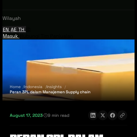
Wilayah
EN
AE
TH
ID
Masuk
Hubungi Tim Penjualan
Home
Indonesia
Insights
Peran 3PL dalam Manajemen Supply chain
August 17, 2023
·
9 min read