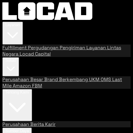
Layanan
Fulfillment
Pergudangan
Pengiriman
Layanan Lintas
Negara
Locad Capital
Solusi
Perusahaan Besar
Brand Berkembang
UKM
OMS
Last
Mile
Amazon FBM
Tentang Kami
Perusahaan
Berita
Karir
Sumber Daya