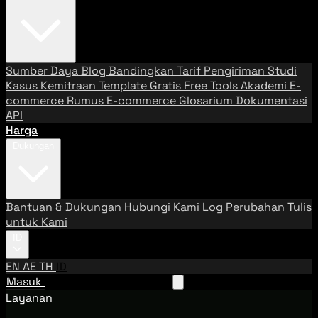
Sumber Daya
Blog
Bandingkan Tarif Pengiriman
Studi
Kasus
Kemitraan
Template Gratis
Free Tools
Akademi E-
commerce
Rumus E-commerce
Glosarium
Dokumentasi
API
Harga
Dukungan
Bantuan & Dukungan
Hubungi Kami
Log Perubahan
Tulis
untuk Kami
ID
EN
AE
TH
ID
Masuk
Hubungi Tim Penjualan
Layanan