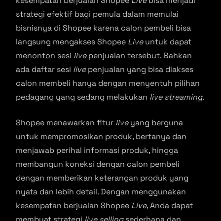
kesempatan berjualan Shopee
Live
bisa menjadi
strategi efektif bagi pemula dalam memulai
bisnisnya di Shopee karena calon pembeli bisa
langsung mengakses Shopee
Live
untuk dapat
menonton sesi
live
penjualan tersebut. Bahkan
ada daftar sesi
live
penjualan yang bisa diakses
calon membeli hanya dengan menyentuh pilihan
pedagang yang sedang melakukan
live streaming
.
Shopee menawarkan fitur
live
yang berguna
untuk mempromosikan produk, bertanya dan
menjawab perihal informasi produk, hingga
membangun koneksi dengan calon pembeli
dengan memberikan keterangan produk yang
nyata dan lebih detail. Dengan menggunakan
kesempatan berjualan Shopee
Live
, Anda dapat
membuat strategi
live selling
sederhana dan