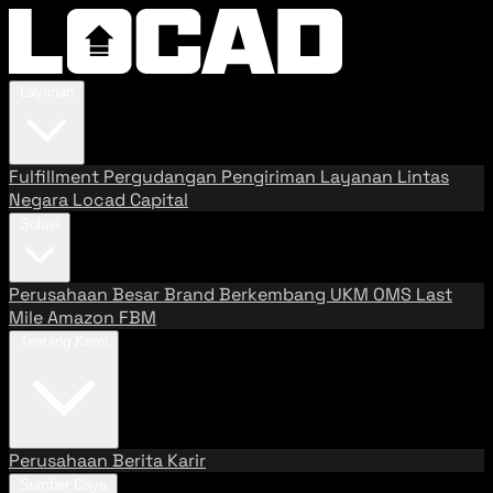
Layanan
Fulfillment
Pergudangan
Pengiriman
Layanan Lintas
Negara
Locad Capital
Solusi
Perusahaan Besar
Brand Berkembang
UKM
OMS
Last
Mile
Amazon FBM
Tentang Kami
Perusahaan
Berita
Karir
Sumber Daya