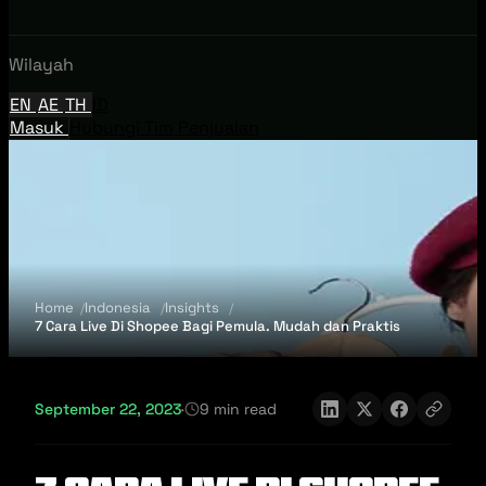
Wilayah
EN
AE
TH
ID
Masuk
Hubungi Tim Penjualan
Home
Indonesia
Insights
7 Cara Live Di Shopee Bagi Pemula. Mudah dan Praktis
September 22, 2023
·
9 min read