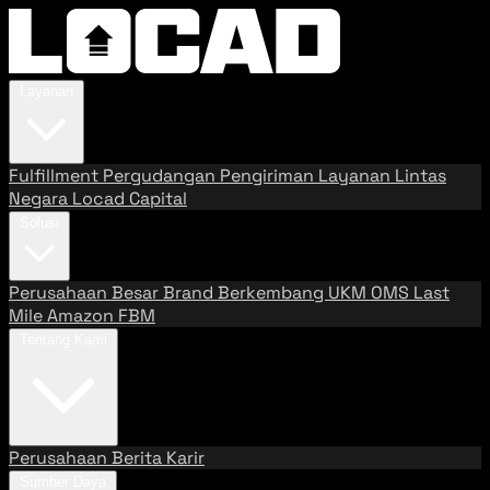
Layanan
Fulfillment
Pergudangan
Pengiriman
Layanan Lintas
Negara
Locad Capital
Solusi
Perusahaan Besar
Brand Berkembang
UKM
OMS
Last
Mile
Amazon FBM
Tentang Kami
Perusahaan
Berita
Karir
Sumber Daya