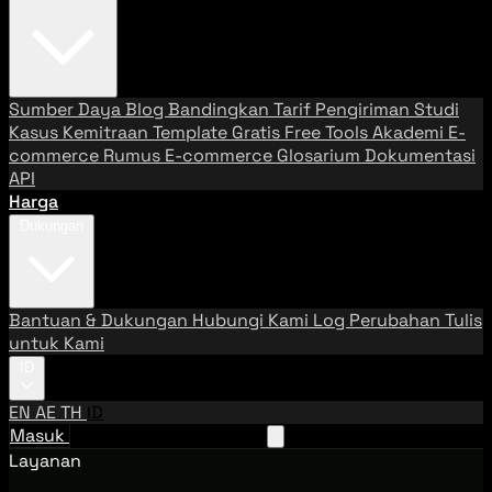
Sumber Daya
Blog
Bandingkan Tarif Pengiriman
Studi
Kasus
Kemitraan
Template Gratis
Free Tools
Akademi E-
commerce
Rumus E-commerce
Glosarium
Dokumentasi
API
Harga
Dukungan
Bantuan & Dukungan
Hubungi Kami
Log Perubahan
Tulis
untuk Kami
ID
EN
AE
TH
ID
Masuk
Hubungi Tim Penjualan
Layanan