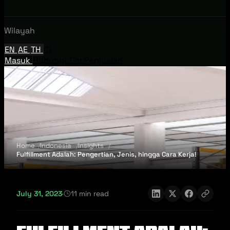
Wilayah
EN
AE
TH
ID
Masuk
Hubungi Tim Penjualan
Home
Indonesia
Insights
Fulfillment Adalah: Pengertian, Jenis, hingga Cara Kerja!
July 31, 2023
·
11 min read