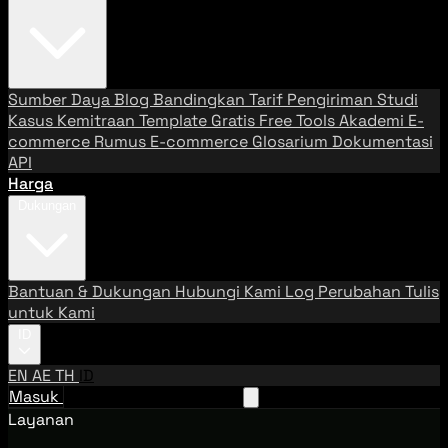
Sumber Daya
Blog
Bandingkan Tarif Pengiriman
Studi
Kasus
Kemitraan
Template Gratis
Free Tools
Akademi E-
commerce
Rumus E-commerce
Glosarium
Dokumentasi
API
Harga
Dukungan
Bantuan & Dukungan
Hubungi Kami
Log Perubahan
Tulis
untuk Kami
ID
EN
AE
TH
ID
Masuk
Hubungi Tim Penjualan
Layanan