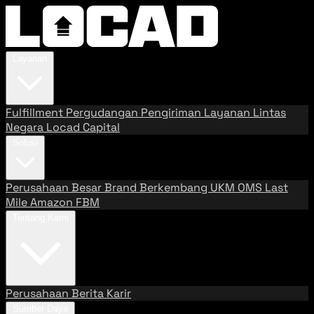
Layanan
Fulfillment
Pergudangan
Pengiriman
Layanan Lintas
Negara
Locad Capital
Solusi
Perusahaan Besar
Brand Berkembang
UKM
OMS
Last
Mile
Amazon FBM
Tentang Kami
Perusahaan
Berita
Karir
Sumber Daya