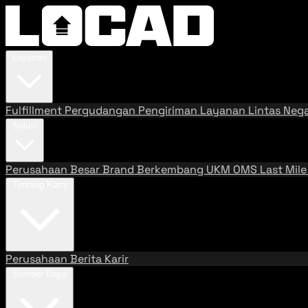
Layanan
Fulfillment
Pergudangan
Pengiriman
Layanan Lintas Neg
Solusi
Perusahaan Besar
Brand Berkembang
UKM
OMS
Last Mil
Tentang Kami
Perusahaan
Berita
Karir
Sumber Daya