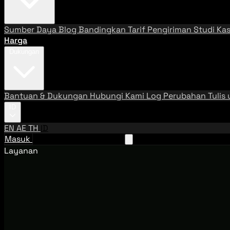
Sumber Daya
Blog
Bandingkan Tarif Pengiriman
Studi Ka
Harga
Dukungan
Bantuan & Dukungan
Hubungi Kami
Log Perubahan
Tulis
ID
EN
AE
TH
ID
Masuk
Hubungi Tim Penjualan
Layanan