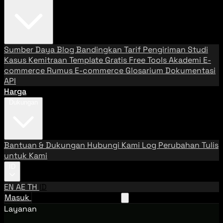
Sumber Daya
Blog
Bandingkan Tarif Pengiriman
Studi
Kasus
Kemitraan
Template Gratis
Free Tools
Akademi E-
commerce
Rumus E-commerce
Glosarium
Dokumentasi
API
Harga
Dukungan
Bantuan & Dukungan
Hubungi Kami
Log Perubahan
Tulis
untuk Kami
ID
EN
AE
TH
ID
Masuk
Hubungi Tim Penjualan
Layanan