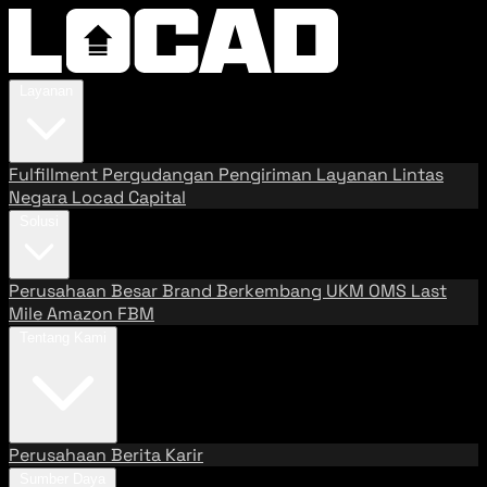
Layanan
Fulfillment
Pergudangan
Pengiriman
Layanan Lintas
Negara
Locad Capital
Solusi
Perusahaan Besar
Brand Berkembang
UKM
OMS
Last
Mile
Amazon FBM
Tentang Kami
Perusahaan
Berita
Karir
Sumber Daya