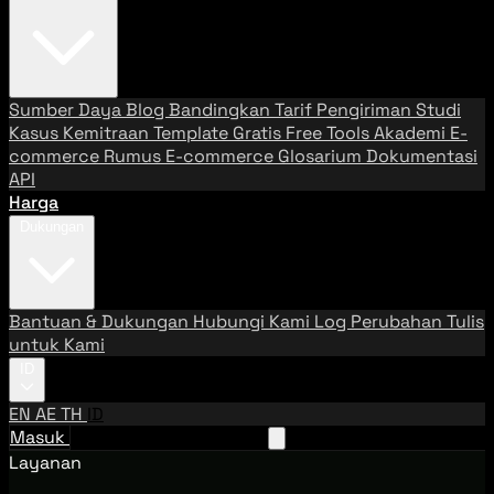
Sumber Daya
Blog
Bandingkan Tarif Pengiriman
Studi
Kasus
Kemitraan
Template Gratis
Free Tools
Akademi E-
commerce
Rumus E-commerce
Glosarium
Dokumentasi
API
Harga
Dukungan
Bantuan & Dukungan
Hubungi Kami
Log Perubahan
Tulis
untuk Kami
ID
EN
AE
TH
ID
Masuk
Hubungi Tim Penjualan
Layanan