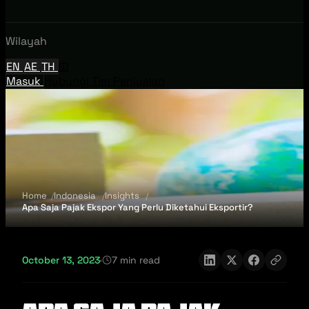
Wilayah
EN
AE
TH
ID
Masuk
Hubungi Tim Penjualan
Home
Indonesia
Insights
Apa Saja Pajak Ekspor Yang Perlu Diketahui Eksportir?
October 13, 2023
·
7 min read