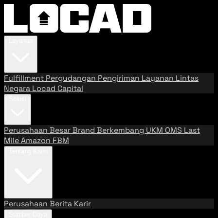
Layanan
Fulfillment
Pergudangan
Pengiriman
Layanan Lintas
Negara
Locad Capital
Solusi
Perusahaan Besar
Brand Berkembang
UKM
OMS
Last
Mile
Amazon FBM
Tentang Kami
Perusahaan
Berita
Karir
Sumber Daya