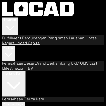
Layanan
Fulfillment
Pergudangan
Pengiriman
Layanan Lintas
Negara
Locad Capital
Solusi
Perusahaan Besar
Brand Berkembang
UKM
OMS
Last
Mile
Amazon FBM
Tentang Kami
Perusahaan
Berita
Karir
Sumber Daya