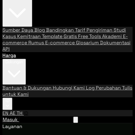
Sumber Daya
Blog
Bandingkan Tarif Pengiriman
Studi
Kasus
Kemitraan
Template Gratis
Free Tools
Akademi E-
commerce
Rumus E-commerce
Glosarium
Dokumentasi
API
Harga
Dukungan
Bantuan & Dukungan
Hubungi Kami
Log Perubahan
Tulis
untuk Kami
ID
EN
AE
TH
ID
Masuk
Hubungi Tim Penjualan
Layanan