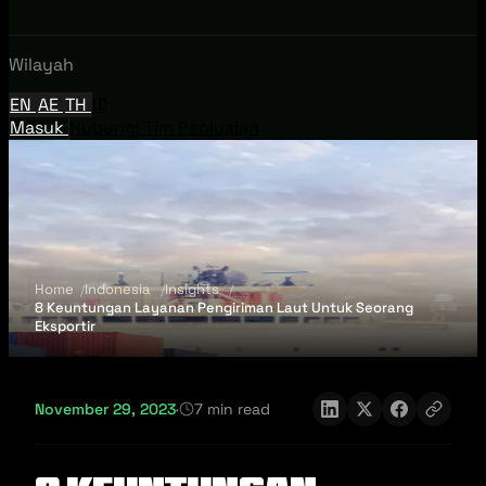
Wilayah
EN
AE
TH
ID
Masuk
Hubungi Tim Penjualan
Home
Indonesia
Insights
8 Keuntungan Layanan Pengiriman Laut Untuk Seorang
Eksportir
November 29, 2023
·
7 min read