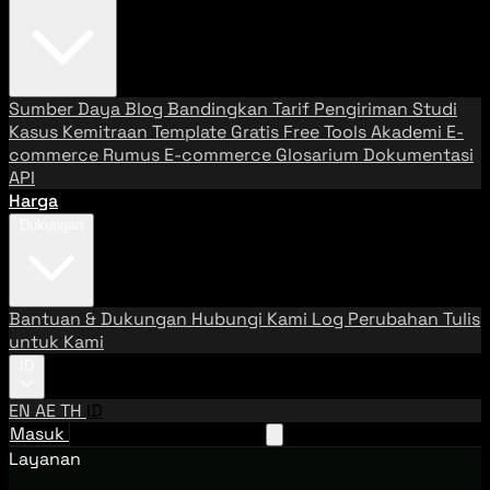
Sumber Daya
Blog
Bandingkan Tarif Pengiriman
Studi
Kasus
Kemitraan
Template Gratis
Free Tools
Akademi E-
commerce
Rumus E-commerce
Glosarium
Dokumentasi
API
Harga
Dukungan
Bantuan & Dukungan
Hubungi Kami
Log Perubahan
Tulis
untuk Kami
ID
EN
AE
TH
ID
Masuk
Hubungi Tim Penjualan
Layanan