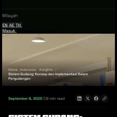
Wilayah
EN
AE
TH
ID
Masuk
Hubungi Tim Penjualan
Home
Indonesia
Insights
Sistem Gudang: Konsep dan Implementasi Dalam
Pergudangan
September 8, 2023
·
8 min read