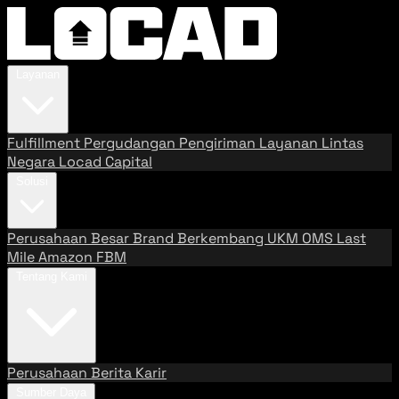
Layanan
Fulfillment
Pergudangan
Pengiriman
Layanan Lintas
Negara
Locad Capital
Solusi
Perusahaan Besar
Brand Berkembang
UKM
OMS
Last
Mile
Amazon FBM
Tentang Kami
Perusahaan
Berita
Karir
Sumber Daya