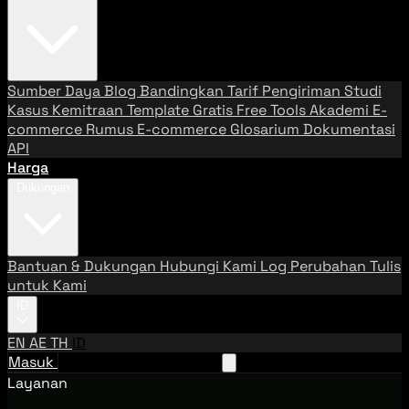
Sumber Daya
Blog
Bandingkan Tarif Pengiriman
Studi
Kasus
Kemitraan
Template Gratis
Free Tools
Akademi E-
commerce
Rumus E-commerce
Glosarium
Dokumentasi
API
Harga
Dukungan
Bantuan & Dukungan
Hubungi Kami
Log Perubahan
Tulis
untuk Kami
ID
EN
AE
TH
ID
Masuk
Hubungi Tim Penjualan
Layanan