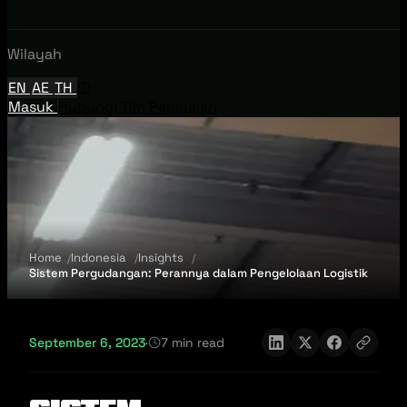
Wilayah
EN
AE
TH
ID
Masuk
Hubungi Tim Penjualan
Home
Indonesia
Insights
Sistem Pergudangan: Perannya dalam Pengelolaan Logistik
September 6, 2023
·
7 min read