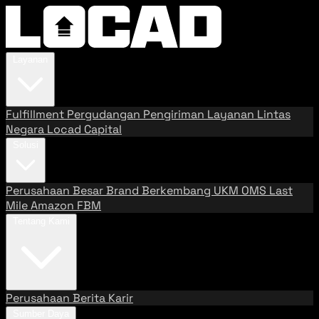
Layanan
Fulfillment
Pergudangan
Pengiriman
Layanan Lintas
Negara
Locad Capital
Solusi
Perusahaan Besar
Brand Berkembang
UKM
OMS
Last
Mile
Amazon FBM
Tentang Kami
Perusahaan
Berita
Karir
Sumber Daya