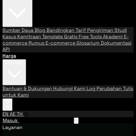
Sumber Daya
Blog
Bandingkan Tarif Pengiriman
Studi
Kasus
Kemitraan
Template Gratis
Free Tools
Akademi E-
commerce
Rumus E-commerce
Glosarium
Dokumentasi
API
Harga
Dukungan
Bantuan & Dukungan
Hubungi Kami
Log Perubahan
Tulis
untuk Kami
ID
EN
AE
TH
ID
Masuk
Hubungi Tim Penjualan
Layanan