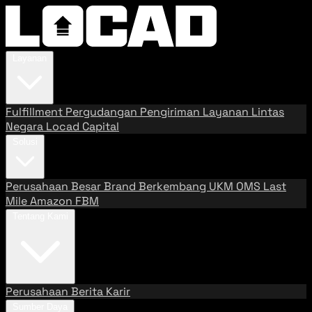
Layanan
Fulfillment
Pergudangan
Pengiriman
Layanan Lintas
Negara
Locad Capital
Solusi
Perusahaan Besar
Brand Berkembang
UKM
OMS
Last
Mile
Amazon FBM
Tentang Kami
Perusahaan
Berita
Karir
Sumber Daya