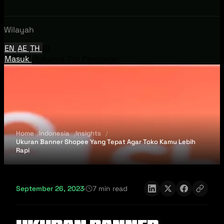
Wilayah
EN
AE
TH
ID
Masuk
Hubungi Tim Penjualan
Home
Indonesia
Insights
Ukuran Banner Shopee Yang Tepat Agar Toko Kamu Lebih
Rapi
September 26, 2023
·
7 min read