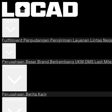
Layanan
Fulfillment
Pergudangan
Pengiriman
Layanan Lintas Neg
Solusi
Perusahaan Besar
Brand Berkembang
UKM
OMS
Last Mil
Tentang Kami
Perusahaan
Berita
Karir
Sumber Daya