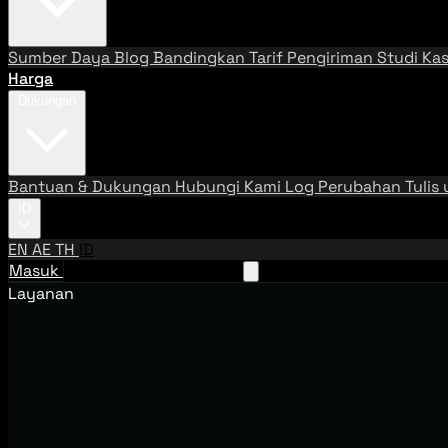
Sumber Daya
Blog
Bandingkan Tarif Pengiriman
Studi Ka
Harga
Dukungan
Bantuan & Dukungan
Hubungi Kami
Log Perubahan
Tulis
ID
EN
AE
TH
ID
Masuk
Hubungi Tim Penjualan
Layanan