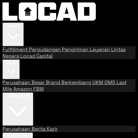
Layanan
Fulfillment
Pergudangan
Pengiriman
Layanan Lintas
Negara
Locad Capital
Solusi
Perusahaan Besar
Brand Berkembang
UKM
OMS
Last
Mile
Amazon FBM
Tentang Kami
Perusahaan
Berita
Karir
Sumber Daya