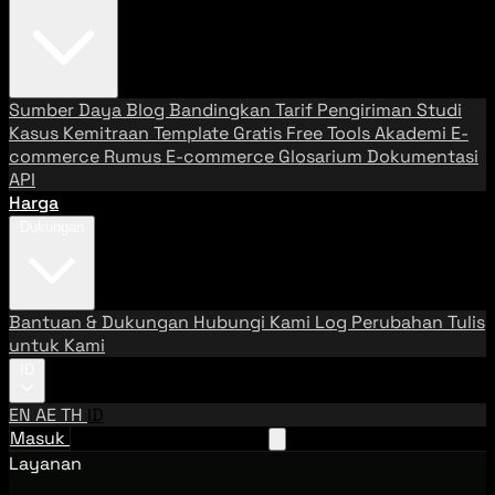
Sumber Daya
Blog
Bandingkan Tarif Pengiriman
Studi
Kasus
Kemitraan
Template Gratis
Free Tools
Akademi E-
commerce
Rumus E-commerce
Glosarium
Dokumentasi
API
Harga
Dukungan
Bantuan & Dukungan
Hubungi Kami
Log Perubahan
Tulis
untuk Kami
ID
EN
AE
TH
ID
Masuk
Hubungi Tim Penjualan
Layanan