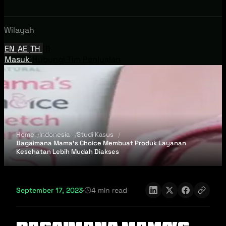
Wilayah
EN
AE
TH
ID
Masuk
Hubungi Tim Penjualan
Home
Indonesia
Studi Kasus
Bagaimana Mama’s Choice Membuat Produk Layanan
Kesehatan Lebih Mudah Diakses
September 17, 2023
·
4 min read