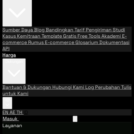
Sumber Daya
Blog
Bandingkan Tarif Pengiriman
Studi
Kasus
Kemitraan
Template Gratis
Free Tools
Akademi E-
commerce
Rumus E-commerce
Glosarium
Dokumentasi
API
Harga
Dukungan
Bantuan & Dukungan
Hubungi Kami
Log Perubahan
Tulis
untuk Kami
ID
EN
AE
TH
ID
Masuk
Hubungi Tim Penjualan
Layanan