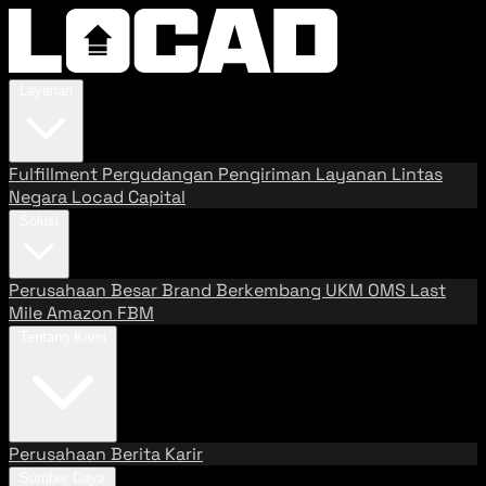
Layanan
Fulfillment
Pergudangan
Pengiriman
Layanan Lintas
Negara
Locad Capital
Solusi
Perusahaan Besar
Brand Berkembang
UKM
OMS
Last
Mile
Amazon FBM
Tentang Kami
Perusahaan
Berita
Karir
Sumber Daya