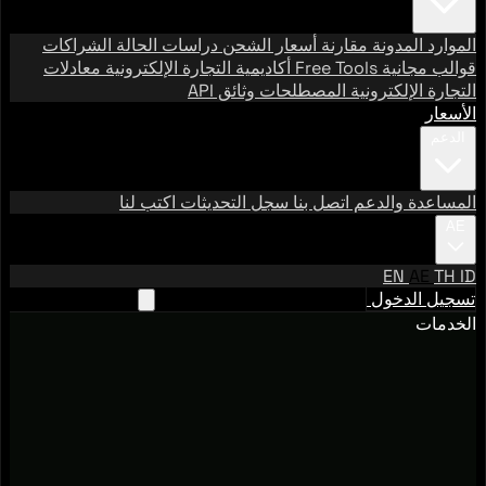
الموارد
المدونة
مقارنة أسعار الشحن
دراسات الحالة
الشراكات
قوالب مجانية
Free Tools
أكاديمية التجارة الإلكترونية
معادلات
التجارة الإلكترونية
المصطلحات
وثائق API
الأسعار
الدعم
المساعدة والدعم
اتصل بنا
سجل التحديثات
اكتب لنا
AE
EN
AE
TH
ID
تسجيل الدخول
تواصل مع فريقنا في الإمارات
الخدمات