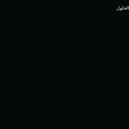
الحلول
حلول المؤسسات
لوجستيات فائقة
القوة: