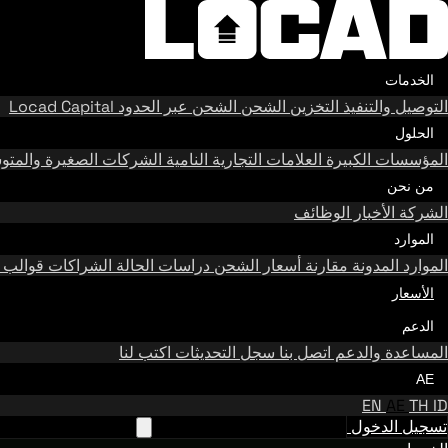
الخدمات
التوصيل والتنفيذ
التخزين
الشحن
الشحن عبر الحدود
Locad Capital
الحلول
المؤسسات الكبيرة
العلامات التجارية النامية
الشركات الصغيرة والمت
من نحن
الشركة
الأخبار
الوظائف
الموارد
الموارد
المدونة
مقارنة أسعار الشحن
دراسات الحالة
الشراكات
قوالب 
الأسعار
الدعم
المساعدة والدعم
اتصل بنا
سجل التحديثات
اكتب لنا
AE
EN
AE
TH
ID
تسجيل الدخول
تواصل مع فريقنا في الإمارات