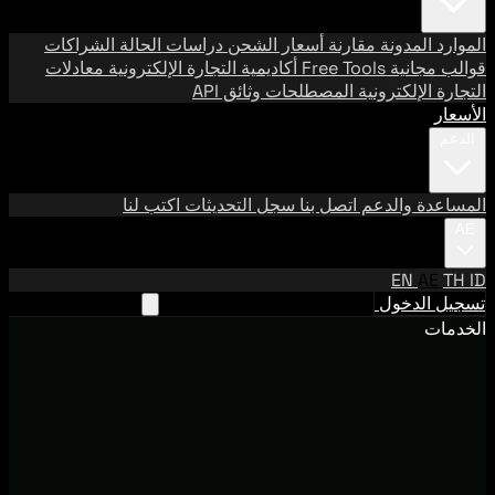
الموارد
المدونة
مقارنة أسعار الشحن
دراسات الحالة
الشراكات
قوالب مجانية
Free Tools
أكاديمية التجارة الإلكترونية
معادلات
التجارة الإلكترونية
المصطلحات
وثائق API
الأسعار
الدعم
المساعدة والدعم
اتصل بنا
سجل التحديثات
اكتب لنا
AE
EN
AE
TH
ID
تسجيل الدخول
تواصل مع فريقنا في الإمارات
الخدمات