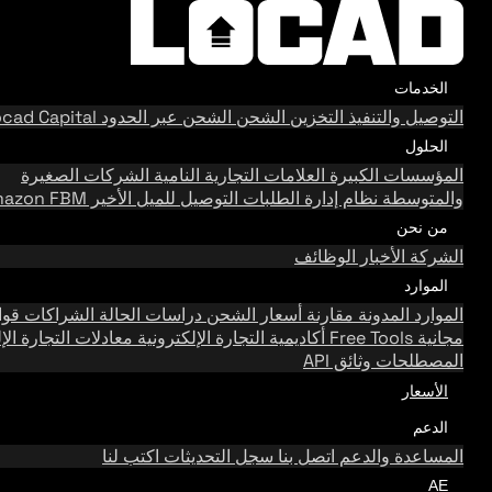
الخدمات
التوصيل والتنفيذ
التخزين
الشحن
الشحن عبر الحدود
Locad Capital
الحلول
المؤسسات الكبيرة
العلامات التجارية النامية
الشركات الصغيرة
والمتوسطة
نظام إدارة الطلبات
التوصيل للميل الأخير
Amazon FBM
من نحن
الشركة
الأخبار
الوظائف
الموارد
الموارد
المدونة
مقارنة أسعار الشحن
دراسات الحالة
الشراكات
قوالب
مجانية
Free Tools
أكاديمية التجارة الإلكترونية
معادلات التجارة الإلكتر
المصطلحات
وثائق API
الأسعار
الدعم
المساعدة والدعم
اتصل بنا
سجل التحديثات
اكتب لنا
AE