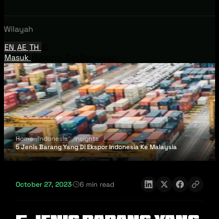
Wilayah
EN
AE
TH
ID
Masuk
Hubungi Tim Penjualan
Home
Indonesia
Insights
5 Jenis Barang Yang Di Ekspor Indonesia Ke Malaysia
October 27, 2023
·
6 min read