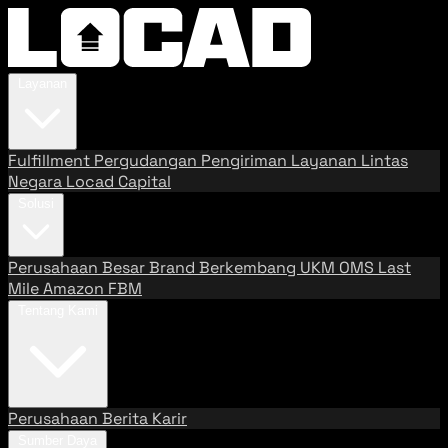
Layanan
Fulfillment
Pergudangan
Pengiriman
Layanan Lintas
Negara
Locad Capital
Solusi
Perusahaan Besar
Brand Berkembang
UKM
OMS
Last
Mile
Amazon FBM
Tentang Kami
Perusahaan
Berita
Karir
Sumber Daya