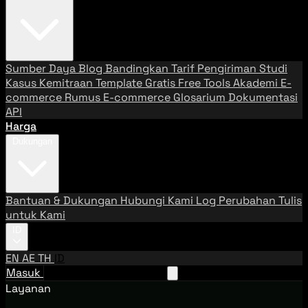
Sumber Daya
Blog
Bandingkan Tarif Pengiriman
Studi
Kasus
Kemitraan
Template Gratis
Free Tools
Akademi E-
commerce
Rumus E-commerce
Glosarium
Dokumentasi
API
Harga
Dukungan
Bantuan & Dukungan
Hubungi Kami
Log Perubahan
Tulis
untuk Kami
ID
EN
AE
TH
ID
Masuk
Hubungi Tim Penjualan
Layanan