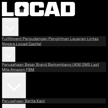
Layanan
Fulfillment
Pergudangan
Pengiriman
Layanan Lintas
Negara
Locad Capital
Solusi
Perusahaan Besar
Brand Berkembang
UKM
OMS
Last
Mile
Amazon FBM
Tentang Kami
Perusahaan
Berita
Karir
Sumber Daya