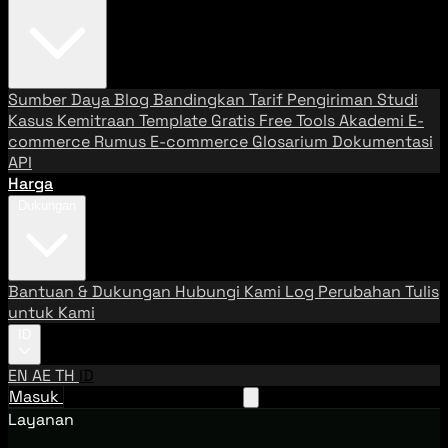
Sumber Daya
Blog
Bandingkan Tarif Pengiriman
Studi
Kasus
Kemitraan
Template Gratis
Free Tools
Akademi E-
commerce
Rumus E-commerce
Glosarium
Dokumentasi
API
Harga
Dukungan
Bantuan & Dukungan
Hubungi Kami
Log Perubahan
Tulis
untuk Kami
ID
EN
AE
TH
ID
Masuk
Hubungi Tim Penjualan
Layanan