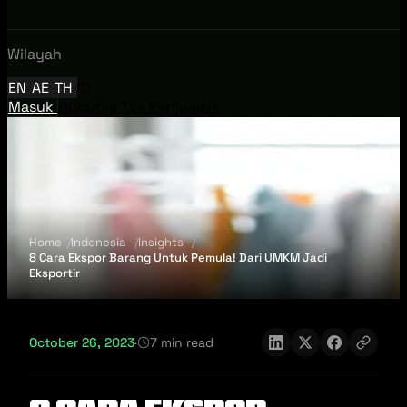
Wilayah
EN
AE
TH
ID
Masuk
Hubungi Tim Penjualan
Home
Indonesia
Insights
8 Cara Ekspor Barang Untuk Pemula! Dari UMKM Jadi
Eksportir
October 26, 2023
·
7 min read