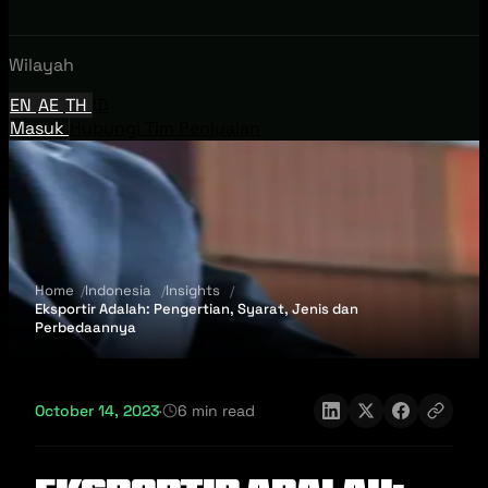
Wilayah
EN
AE
TH
ID
Masuk
Hubungi Tim Penjualan
Home
Indonesia
Insights
Eksportir Adalah: Pengertian, Syarat, Jenis dan
Perbedaannya
October 14, 2023
·
6 min read