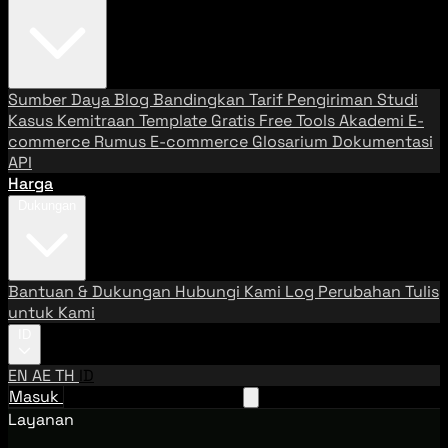
Sumber Daya
Blog
Bandingkan Tarif Pengiriman
Studi
Kasus
Kemitraan
Template Gratis
Free Tools
Akademi E-
commerce
Rumus E-commerce
Glosarium
Dokumentasi
API
Harga
Dukungan
Bantuan & Dukungan
Hubungi Kami
Log Perubahan
Tulis
untuk Kami
ID
EN
AE
TH
ID
Masuk
Hubungi Tim Penjualan
Layanan