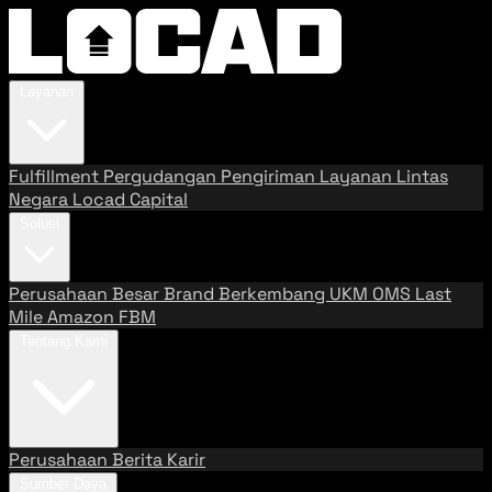
Layanan
Fulfillment
Pergudangan
Pengiriman
Layanan Lintas
Negara
Locad Capital
Solusi
Perusahaan Besar
Brand Berkembang
UKM
OMS
Last
Mile
Amazon FBM
Tentang Kami
Perusahaan
Berita
Karir
Sumber Daya