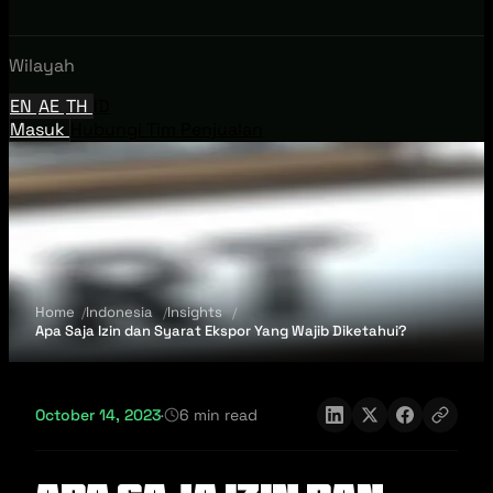
Wilayah
EN
AE
TH
ID
Masuk
Hubungi Tim Penjualan
Home
Indonesia
Insights
Apa Saja Izin dan Syarat Ekspor Yang Wajib Diketahui?
October 14, 2023
·
6 min read