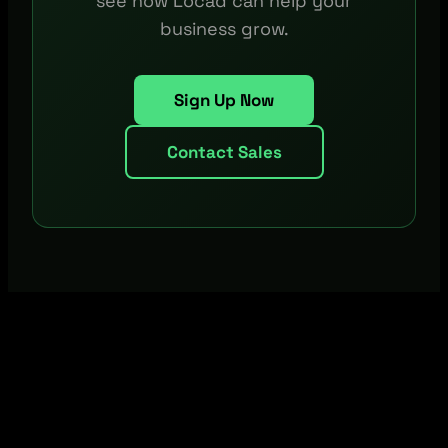
see how Locad can help your
business grow.
Sign Up Now
Contact Sales