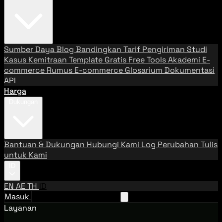
Sumber Daya
Blog
Bandingkan Tarif Pengiriman
Studi
Kasus
Kemitraan
Template Gratis
Free Tools
Akademi E-
commerce
Rumus E-commerce
Glosarium
Dokumentasi
API
Harga
Dukungan
Bantuan & Dukungan
Hubungi Kami
Log Perubahan
Tulis
untuk Kami
ID
EN
AE
TH
ID
Masuk
Hubungi Tim Penjualan
Layanan