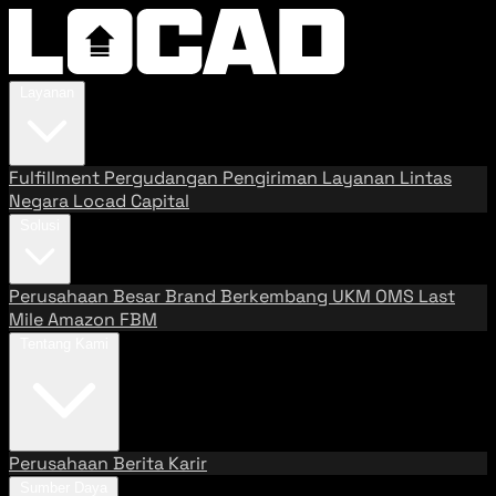
Layanan
Fulfillment
Pergudangan
Pengiriman
Layanan Lintas
Negara
Locad Capital
Solusi
Perusahaan Besar
Brand Berkembang
UKM
OMS
Last
Mile
Amazon FBM
Tentang Kami
Perusahaan
Berita
Karir
Sumber Daya