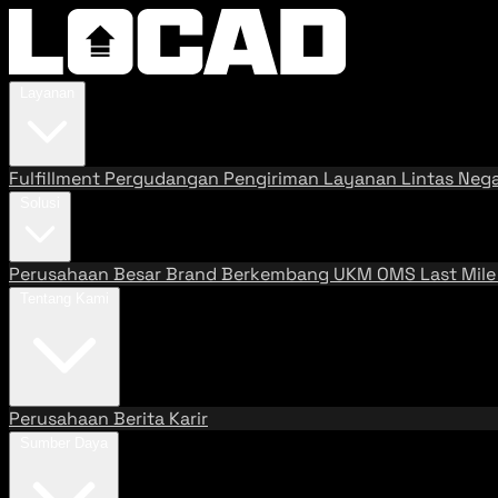
Layanan
Fulfillment
Pergudangan
Pengiriman
Layanan Lintas Neg
Solusi
Perusahaan Besar
Brand Berkembang
UKM
OMS
Last Mil
Tentang Kami
Perusahaan
Berita
Karir
Sumber Daya