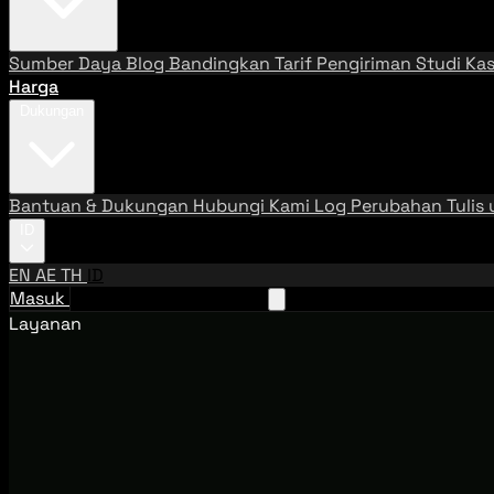
Sumber Daya
Blog
Bandingkan Tarif Pengiriman
Studi Ka
Harga
Dukungan
Bantuan & Dukungan
Hubungi Kami
Log Perubahan
Tulis
ID
EN
AE
TH
ID
Masuk
Hubungi Tim Penjualan
Layanan