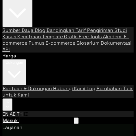
Sumber Daya
Blog
Bandingkan Tarif Pengiriman
Studi
Kasus
Kemitraan
Template Gratis
Free Tools
Akademi E-
commerce
Rumus E-commerce
Glosarium
Dokumentasi
API
Harga
Dukungan
Bantuan & Dukungan
Hubungi Kami
Log Perubahan
Tulis
untuk Kami
ID
EN
AE
TH
ID
Masuk
Hubungi Tim Penjualan
Layanan