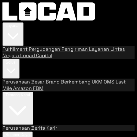
Layanan
Fulfillment
Pergudangan
Pengiriman
Layanan Lintas
Negara
Locad Capital
Solusi
Perusahaan Besar
Brand Berkembang
UKM
OMS
Last
Mile
Amazon FBM
Tentang Kami
Perusahaan
Berita
Karir
Sumber Daya