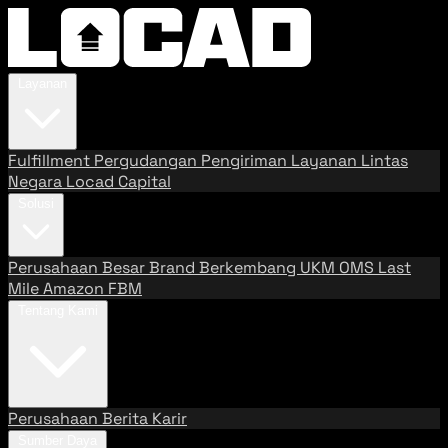
Layanan
Fulfillment
Pergudangan
Pengiriman
Layanan Lintas
Negara
Locad Capital
Solusi
Perusahaan Besar
Brand Berkembang
UKM
OMS
Last
Mile
Amazon FBM
Tentang Kami
Perusahaan
Berita
Karir
Sumber Daya