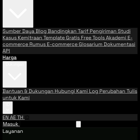
Sumber Daya
Blog
Bandingkan Tarif Pengiriman
Studi
Kasus
Kemitraan
Template Gratis
Free Tools
Akademi E-
commerce
Rumus E-commerce
Glosarium
Dokumentasi
API
Harga
Dukungan
Bantuan & Dukungan
Hubungi Kami
Log Perubahan
Tulis
untuk Kami
ID
EN
AE
TH
ID
Masuk
Hubungi Tim Penjualan
Layanan