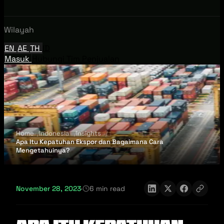
Wilayah
EN
AE
TH
ID
Masuk
Hubungi Tim Penjualan
Home
Indonesia
Insights
Apa Itu Kepatuhan Ekspor dan Bagaimana Cara
Mengetahuinya?
November 28, 2023
·
6 min read