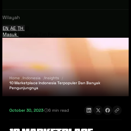
Wilayah
EN
AE
TH
ID
Masuk
Hubungi Tim Penjualan
Home
Indonesia
Insights
10 Marketplace Indonesia Terpopuler Dan Banyak
Pengunjungnya
October 30, 2023
·
6 min read