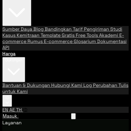
Sumber Daya
Blog
Bandingkan Tarif Pengiriman
Studi
Kasus
Kemitraan
Template Gratis
Free Tools
Akademi E-
commerce
Rumus E-commerce
Glosarium
Dokumentasi
API
Harga
Dukungan
Bantuan & Dukungan
Hubungi Kami
Log Perubahan
Tulis
untuk Kami
ID
EN
AE
TH
ID
Masuk
Hubungi Tim Penjualan
Layanan