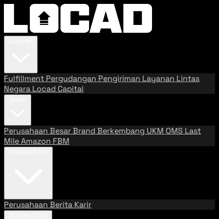
Layanan
Fulfillment
Pergudangan
Pengiriman
Layanan Lintas
Negara
Locad Capital
Solusi
Perusahaan Besar
Brand Berkembang
UKM
OMS
Last
Mile
Amazon FBM
Tentang Kami
Perusahaan
Berita
Karir
Sumber Daya