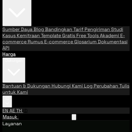
Sumber Daya
Blog
Bandingkan Tarif Pengiriman
Studi
Kasus
Kemitraan
Template Gratis
Free Tools
Akademi E-
commerce
Rumus E-commerce
Glosarium
Dokumentasi
API
Harga
Dukungan
Bantuan & Dukungan
Hubungi Kami
Log Perubahan
Tulis
untuk Kami
ID
EN
AE
TH
ID
Masuk
Hubungi Tim Penjualan
Layanan