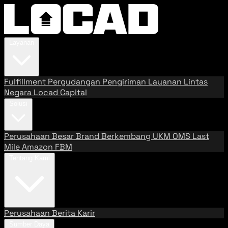
Layanan
Fulfillment
Pergudangan
Pengiriman
Layanan Lintas
Negara
Locad Capital
Solusi
Perusahaan Besar
Brand Berkembang
UKM
OMS
Last
Mile
Amazon FBM
Tentang Kami
Perusahaan
Berita
Karir
Sumber Daya