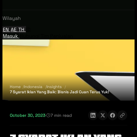
Wilayah
EN
AE
TH
ID
Masuk
Hubungi Tim Penjualan
Home
Indonesia
Insights
7 Syarat Iklan Yang Baik: Bisnis Jadi Cuan Terus Yuk!
October 30, 2023
·
7 min read