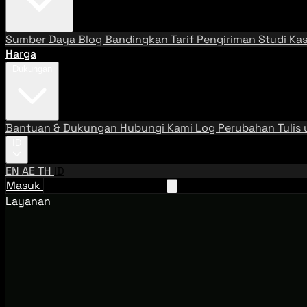
Sumber Daya
Blog
Bandingkan Tarif Pengiriman
Studi Ka
Harga
Dukungan
Bantuan & Dukungan
Hubungi Kami
Log Perubahan
Tulis
ID
EN
AE
TH
ID
Masuk
Hubungi Tim Penjualan
Layanan