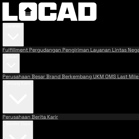
Layanan
Fulfillment
Pergudangan
Pengiriman
Layanan Lintas Neg
Solusi
Perusahaan Besar
Brand Berkembang
UKM
OMS
Last Mil
Tentang Kami
Perusahaan
Berita
Karir
Sumber Daya