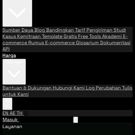
Sumber Daya
Blog
Bandingkan Tarif Pengiriman
Studi
Kasus
Kemitraan
Template Gratis
Free Tools
Akademi E-
commerce
Rumus E-commerce
Glosarium
Dokumentasi
API
Harga
Dukungan
Bantuan & Dukungan
Hubungi Kami
Log Perubahan
Tulis
untuk Kami
ID
EN
AE
TH
ID
Masuk
Hubungi Tim Penjualan
Layanan