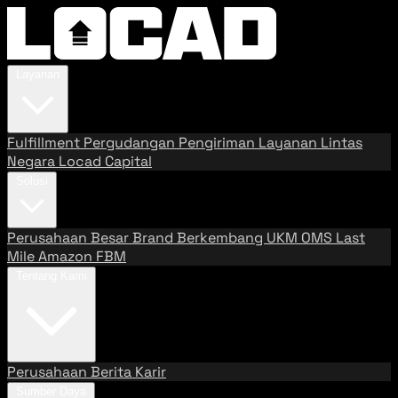
Layanan
Fulfillment
Pergudangan
Pengiriman
Layanan Lintas
Negara
Locad Capital
Solusi
Perusahaan Besar
Brand Berkembang
UKM
OMS
Last
Mile
Amazon FBM
Tentang Kami
Perusahaan
Berita
Karir
Sumber Daya