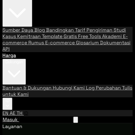
Sumber Daya
Blog
Bandingkan Tarif Pengiriman
Studi
Kasus
Kemitraan
Template Gratis
Free Tools
Akademi E-
commerce
Rumus E-commerce
Glosarium
Dokumentasi
API
Harga
Dukungan
Bantuan & Dukungan
Hubungi Kami
Log Perubahan
Tulis
untuk Kami
ID
EN
AE
TH
ID
Masuk
Hubungi Tim Penjualan
Layanan