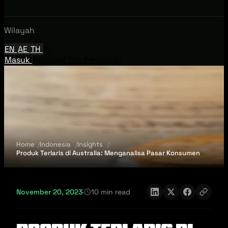
Wilayah
EN
AE
TH
ID
Masuk
Hubungi Tim Penjualan
Home
Indonesia
Insights
Produk Terlaris di Australia: Menganalisa Pasar Konsumen
November 20, 2023
·
10 min read