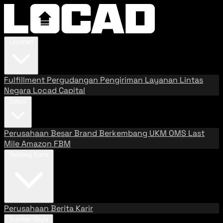
Layanan
Fulfillment
Pergudangan
Pengiriman
Layanan Lintas
Negara
Locad Capital
Solusi
Perusahaan Besar
Brand Berkembang
UKM
OMS
Last
Mile
Amazon FBM
Tentang Kami
Perusahaan
Berita
Karir
Sumber Daya