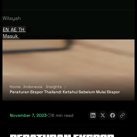
Wilayah
EN
AE
TH
ID
Masuk
Hubungi Tim Penjualan
Home
Indonesia
Insights
Peraturan Ekspor Thailand: Ketahui Sebelum Mulai Ekspor
November 7, 2023
·
6 min read