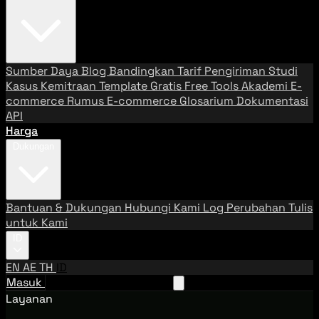
Sumber Daya
Blog
Bandingkan Tarif Pengiriman
Studi
Kasus
Kemitraan
Template Gratis
Free Tools
Akademi E-
commerce
Rumus E-commerce
Glosarium
Dokumentasi
API
Harga
Dukungan
Bantuan & Dukungan
Hubungi Kami
Log Perubahan
Tulis
untuk Kami
ID
EN
AE
TH
ID
Masuk
Hubungi Tim Penjualan
Layanan