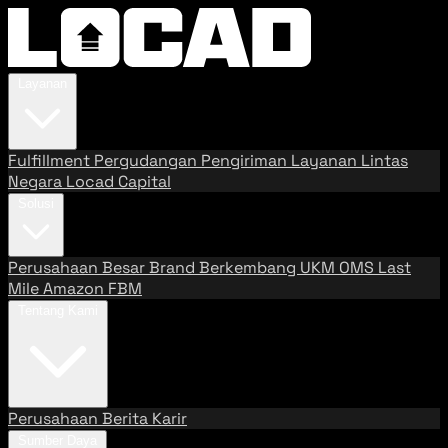
Layanan
Fulfillment
Pergudangan
Pengiriman
Layanan Lintas
Negara
Locad Capital
Solusi
Perusahaan Besar
Brand Berkembang
UKM
OMS
Last
Mile
Amazon FBM
Tentang Kami
Perusahaan
Berita
Karir
Sumber Daya