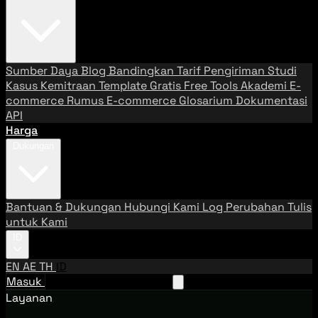
Sumber Daya
Blog
Bandingkan Tarif Pengiriman
Studi
Kasus
Kemitraan
Template Gratis
Free Tools
Akademi E-
commerce
Rumus E-commerce
Glosarium
Dokumentasi
API
Harga
Dukungan
Bantuan & Dukungan
Hubungi Kami
Log Perubahan
Tulis
untuk Kami
ID
EN
AE
TH
ID
Masuk
Hubungi Tim Penjualan
Layanan