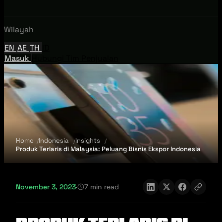
Wilayah
EN
AE
TH
ID
Masuk
Hubungi Tim Penjualan
Home
Indonesia
Insights
Produk Terlaris di Malaysia: Peluang Bisnis Ekspor Indonesia
November 3, 2023
·
7 min read