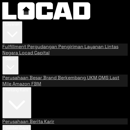
Layanan
Fulfillment
Pergudangan
Pengiriman
Layanan Lintas
Negara
Locad Capital
Solusi
Perusahaan Besar
Brand Berkembang
UKM
OMS
Last
Mile
Amazon FBM
Tentang Kami
Perusahaan
Berita
Karir
Sumber Daya