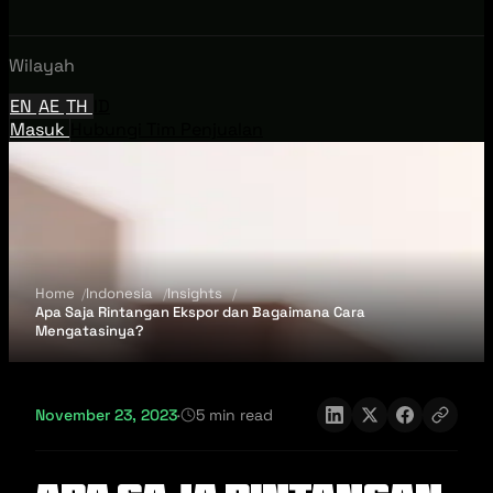
Wilayah
EN
AE
TH
ID
Masuk
Hubungi Tim Penjualan
Home
Indonesia
Insights
Apa Saja Rintangan Ekspor dan Bagaimana Cara
Mengatasinya?
November 23, 2023
·
5 min read