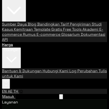
Sumber Daya
Blog
Bandingkan Tarif Pengiriman
Studi
Kasus
Kemitraan
Template Gratis
Free Tools
Akademi E-
commerce
Rumus E-commerce
Glosarium
Dokumentasi
API
Harga
Dukungan
Bantuan & Dukungan
Hubungi Kami
Log Perubahan
Tulis
untuk Kami
ID
EN
AE
TH
ID
Masuk
Hubungi Tim Penjualan
Layanan