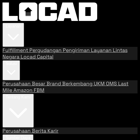
Layanan
Fulfillment
Pergudangan
Pengiriman
Layanan Lintas
Negara
Locad Capital
Solusi
Perusahaan Besar
Brand Berkembang
UKM
OMS
Last
Mile
Amazon FBM
Tentang Kami
Perusahaan
Berita
Karir
Sumber Daya