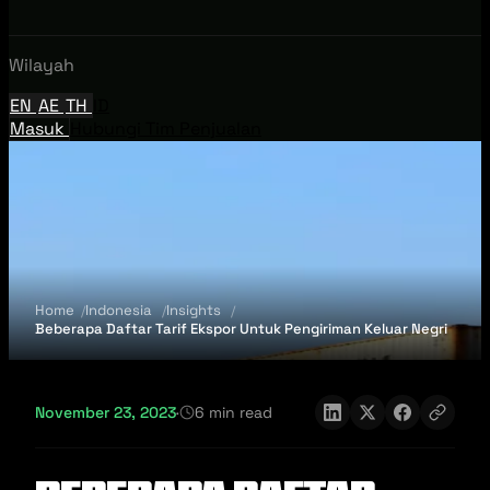
Wilayah
EN
AE
TH
ID
Masuk
Hubungi Tim Penjualan
Home
Indonesia
Insights
Beberapa Daftar Tarif Ekspor Untuk Pengiriman Keluar Negri
November 23, 2023
·
6 min read