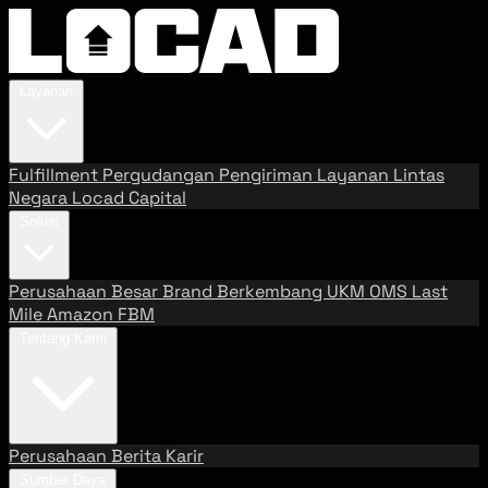
Layanan
Fulfillment
Pergudangan
Pengiriman
Layanan Lintas
Negara
Locad Capital
Solusi
Perusahaan Besar
Brand Berkembang
UKM
OMS
Last
Mile
Amazon FBM
Tentang Kami
Perusahaan
Berita
Karir
Sumber Daya