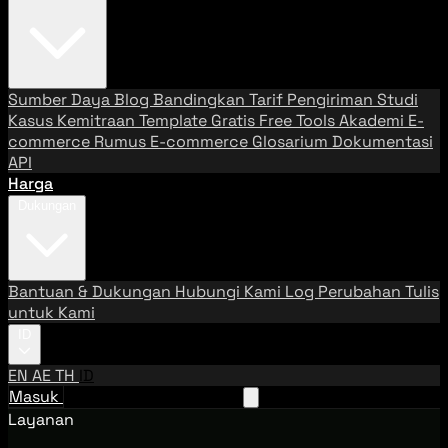
Sumber Daya
Blog
Bandingkan Tarif Pengiriman
Studi
Kasus
Kemitraan
Template Gratis
Free Tools
Akademi E-
commerce
Rumus E-commerce
Glosarium
Dokumentasi
API
Harga
Dukungan
Bantuan & Dukungan
Hubungi Kami
Log Perubahan
Tulis
untuk Kami
ID
EN
AE
TH
ID
Masuk
Hubungi Tim Penjualan
Layanan