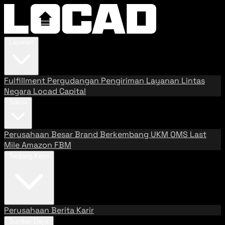
Layanan
Fulfillment
Pergudangan
Pengiriman
Layanan Lintas
Negara
Locad Capital
Solusi
Perusahaan Besar
Brand Berkembang
UKM
OMS
Last
Mile
Amazon FBM
Tentang Kami
Perusahaan
Berita
Karir
Sumber Daya