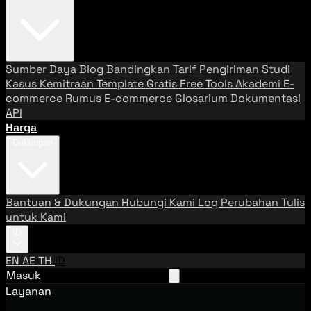
Sumber Daya
Blog
Bandingkan Tarif Pengiriman
Studi
Kasus
Kemitraan
Template Gratis
Free Tools
Akademi E-
commerce
Rumus E-commerce
Glosarium
Dokumentasi
API
Harga
Dukungan
Bantuan & Dukungan
Hubungi Kami
Log Perubahan
Tulis
untuk Kami
ID
EN
AE
TH
ID
Masuk
Hubungi Tim Penjualan
Layanan