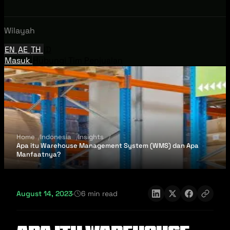
Wilayah
EN
AE
TH
ID
Masuk
Hubungi Tim Penjualan
Home
Indonesia
Insights
Apa itu Warehouse Management System (WMS) dan Apa
Manfaatnya?
August 14, 2023
·
6 min read