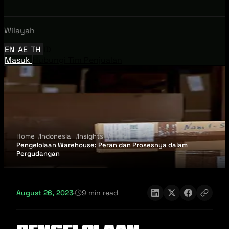
Wilayah
EN
AE
TH
ID
Masuk
Hubungi Tim Penjualan
Home
Indonesia
Insights
Pengelolaan Warehouse: Peran dan Prosesnya dalam
Pergudangan
August 26, 2023
·
9 min read