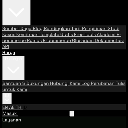
Sumber Daya
Blog
Bandingkan Tarif Pengiriman
Studi
Kasus
Kemitraan
Template Gratis
Free Tools
Akademi E-
commerce
Rumus E-commerce
Glosarium
Dokumentasi
API
Harga
Dukungan
Bantuan & Dukungan
Hubungi Kami
Log Perubahan
Tulis
untuk Kami
ID
EN
AE
TH
ID
Masuk
Hubungi Tim Penjualan
Layanan