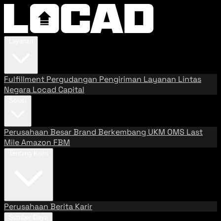
Layanan
Fulfillment
Pergudangan
Pengiriman
Layanan Lintas
Negara
Locad Capital
Solusi
Perusahaan Besar
Brand Berkembang
UKM
OMS
Last
Mile
Amazon FBM
Tentang Kami
Perusahaan
Berita
Karir
Sumber Daya