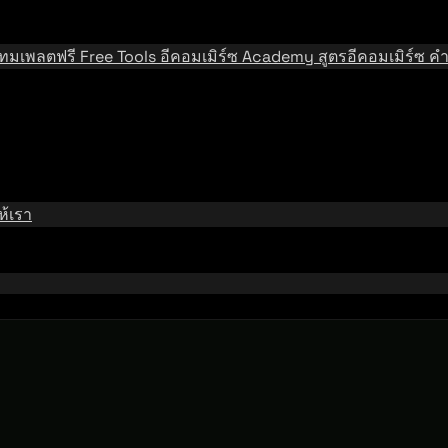
เทมเพลตฟรี
Free Tools
อีคอมเมิร์ซ Academy
สูตรอีคอมเมิร์ซ
คำ
้เรา