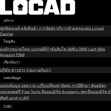
บริการ
ฟูลฟิลเมนท์
คลังสินค้า
การจัดส่ง
บริการข้ามพรมแดน
Locad
Capital
โซลูชัน
องค์กรขนาดใหญ่
แบรนด์ที่กำลังเติบโต
SMEs
OMS
Last Mile
Amazon FBM
เกี่ยวกับเรา
บริษัท
ข่าวสาร
ร่วมงานกับเรา
แหล่งข้อมูล
แหล่งข้อมูล
บทความ
เปรียบเทียบค่าจัดส่ง
กรณีศึกษา
พันธมิตร
เทมเพลตฟรี
Free Tools
อีคอมเมิร์ซ Academy
สูตรอีคอมเมิร์ซ
ค
ศัพท์
เอกสาร API
ราคา