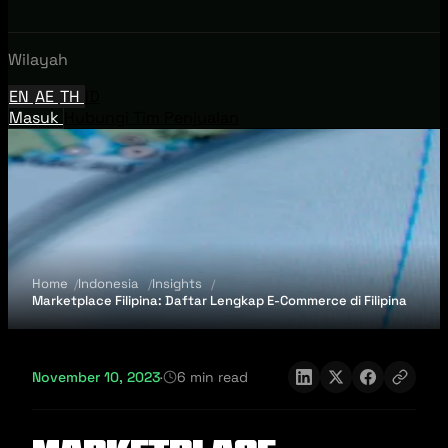
Wilayah
EN
AE
TH
ID
Masuk
Hubungi Tim Penjualan
Home
Indonesia
Insights
Marketplace Filipina: Daftar Lengkap E-Commerce di Filipina
November 10, 2023
·
6 min read