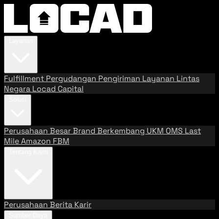
Layanan
Fulfillment
Pergudangan
Pengiriman
Layanan Lintas
Negara
Locad Capital
Solusi
Perusahaan Besar
Brand Berkembang
UKM
OMS
Last
Mile
Amazon FBM
Tentang Kami
Perusahaan
Berita
Karir
Sumber Daya