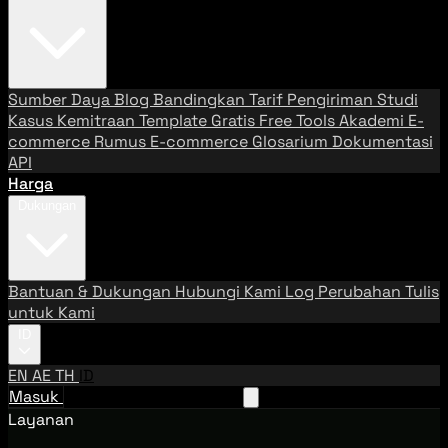
Sumber Daya
Blog
Bandingkan Tarif Pengiriman
Studi
Kasus
Kemitraan
Template Gratis
Free Tools
Akademi E-
commerce
Rumus E-commerce
Glosarium
Dokumentasi
API
Harga
Dukungan
Bantuan & Dukungan
Hubungi Kami
Log Perubahan
Tulis
untuk Kami
ID
EN
AE
TH
ID
Masuk
Hubungi Tim Penjualan
Layanan