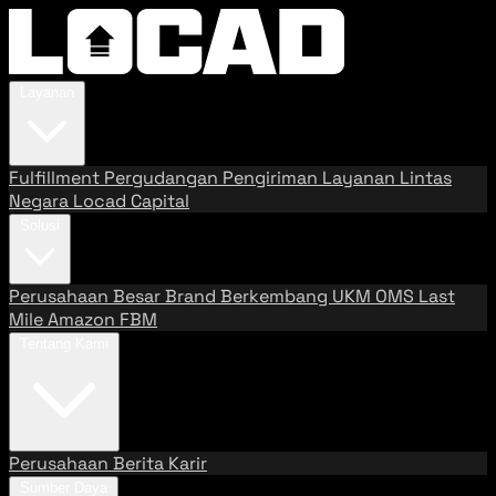
Layanan
Fulfillment
Pergudangan
Pengiriman
Layanan Lintas
Negara
Locad Capital
Solusi
Perusahaan Besar
Brand Berkembang
UKM
OMS
Last
Mile
Amazon FBM
Tentang Kami
Perusahaan
Berita
Karir
Sumber Daya