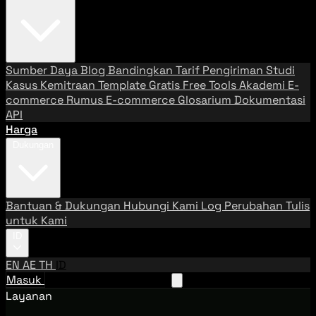
Sumber Daya
Blog
Bandingkan Tarif Pengiriman
Studi
Kasus
Kemitraan
Template Gratis
Free Tools
Akademi E-
commerce
Rumus E-commerce
Glosarium
Dokumentasi
API
Harga
Dukungan
Bantuan & Dukungan
Hubungi Kami
Log Perubahan
Tulis
untuk Kami
ID
EN
AE
TH
ID
Masuk
Hubungi Tim Penjualan
Layanan