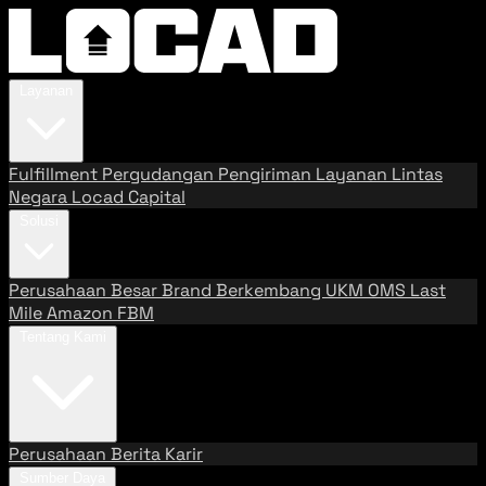
Layanan
Fulfillment
Pergudangan
Pengiriman
Layanan Lintas
Negara
Locad Capital
Solusi
Perusahaan Besar
Brand Berkembang
UKM
OMS
Last
Mile
Amazon FBM
Tentang Kami
Perusahaan
Berita
Karir
Sumber Daya