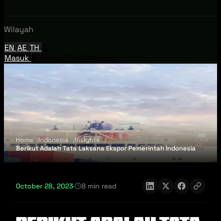
Wilayah
EN
AE
TH
ID
Masuk
Hubungi Tim Penjualan
Home
Indonesia
Insights
Berikut Adalah Tata Laksana Ekspor Pemerintah Indonesia
October 28, 2023
·
8 min read