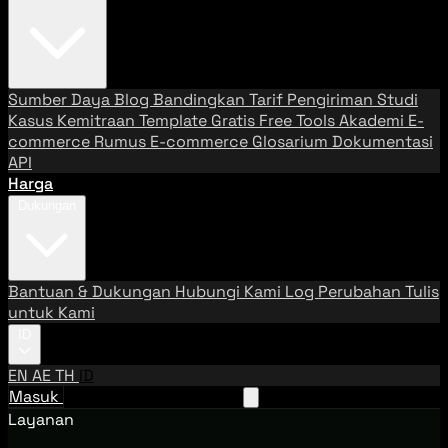
Sumber Daya
Blog
Bandingkan Tarif Pengiriman
Studi
Kasus
Kemitraan
Template Gratis
Free Tools
Akademi E-
commerce
Rumus E-commerce
Glosarium
Dokumentasi
API
Harga
Dukungan
Bantuan & Dukungan
Hubungi Kami
Log Perubahan
Tulis
untuk Kami
ID
EN
AE
TH
ID
Masuk
Hubungi Tim Penjualan
Layanan