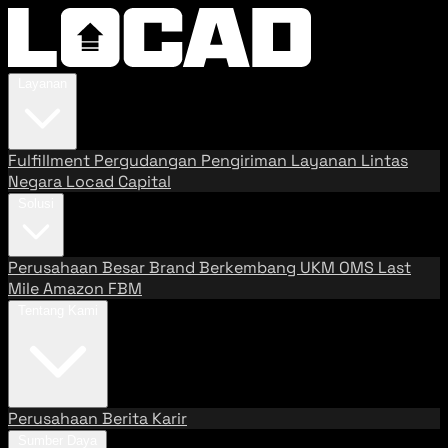
Layanan
Fulfillment
Pergudangan
Pengiriman
Layanan Lintas
Negara
Locad Capital
Solusi
Perusahaan Besar
Brand Berkembang
UKM
OMS
Last
Mile
Amazon FBM
Tentang Kami
Perusahaan
Berita
Karir
Sumber Daya