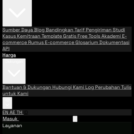
Sumber Daya
Blog
Bandingkan Tarif Pengiriman
Studi
Kasus
Kemitraan
Template Gratis
Free Tools
Akademi E-
commerce
Rumus E-commerce
Glosarium
Dokumentasi
API
Harga
Dukungan
Bantuan & Dukungan
Hubungi Kami
Log Perubahan
Tulis
untuk Kami
ID
EN
AE
TH
ID
Masuk
Hubungi Tim Penjualan
Layanan