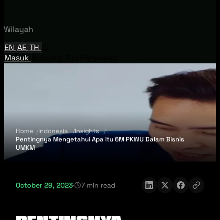
Wilayah
EN
AE
TH
ID
Masuk
Hubungi Tim Penjualan
Home
Indonesia
Insights
Pentingnya Mengetahui Apa itu 6M PKWU Dalam Bisnis
UMKM
October 29, 2023
·
7 min read