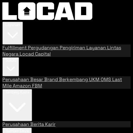
Layanan
Fulfillment
Pergudangan
Pengiriman
Layanan Lintas
Negara
Locad Capital
Solusi
Perusahaan Besar
Brand Berkembang
UKM
OMS
Last
Mile
Amazon FBM
Tentang Kami
Perusahaan
Berita
Karir
Sumber Daya