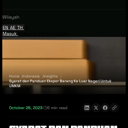
Wilayah
EN
AE
TH
ID
Masuk
Hubungi Tim Penjualan
Home
Indonesia
Insights
Syarat dan Panduan Ekspor Barang Ke Luar Negeri Untuk
UMKM
October 28, 2023
·
6 min read