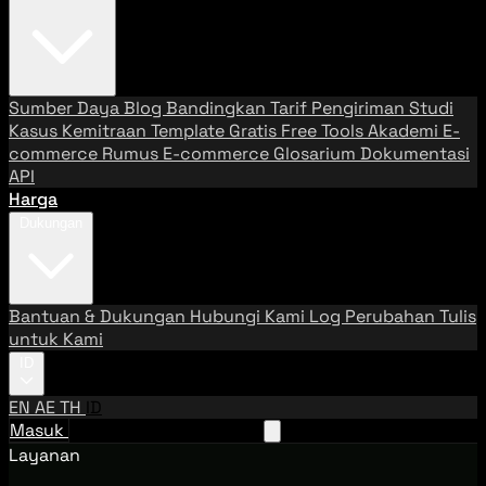
Sumber Daya
Blog
Bandingkan Tarif Pengiriman
Studi
Kasus
Kemitraan
Template Gratis
Free Tools
Akademi E-
commerce
Rumus E-commerce
Glosarium
Dokumentasi
API
Harga
Dukungan
Bantuan & Dukungan
Hubungi Kami
Log Perubahan
Tulis
untuk Kami
ID
EN
AE
TH
ID
Masuk
Hubungi Tim Penjualan
Layanan