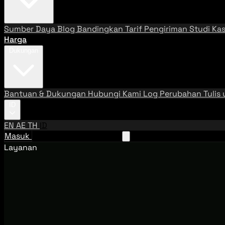
Sumber Daya
Blog
Bandingkan Tarif Pengiriman
Studi Ka
Harga
Dukungan
Bantuan & Dukungan
Hubungi Kami
Log Perubahan
Tulis
ID
EN
AE
TH
ID
Masuk
Hubungi Tim Penjualan
Layanan