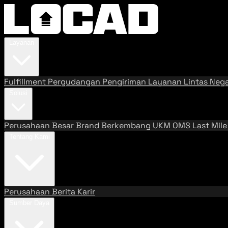
Layanan
Fulfillment
Pergudangan
Pengiriman
Layanan Lintas Neg
Solusi
Perusahaan Besar
Brand Berkembang
UKM
OMS
Last Mil
Tentang Kami
Perusahaan
Berita
Karir
Sumber Daya