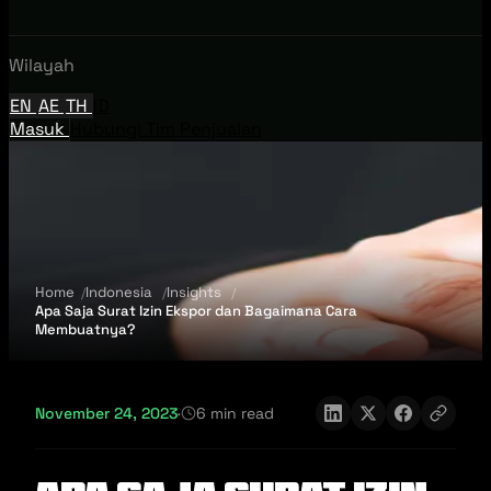
Wilayah
EN
AE
TH
ID
Masuk
Hubungi Tim Penjualan
Home
Indonesia
Insights
Apa Saja Surat Izin Ekspor dan Bagaimana Cara
Membuatnya?
November 24, 2023
·
6 min read