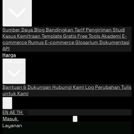
Sumber Daya
Blog
Bandingkan Tarif Pengiriman
Studi
Kasus
Kemitraan
Template Gratis
Free Tools
Akademi E-
commerce
Rumus E-commerce
Glosarium
Dokumentasi
API
Harga
Dukungan
Bantuan & Dukungan
Hubungi Kami
Log Perubahan
Tulis
untuk Kami
ID
EN
AE
TH
ID
Masuk
Hubungi Tim Penjualan
Layanan