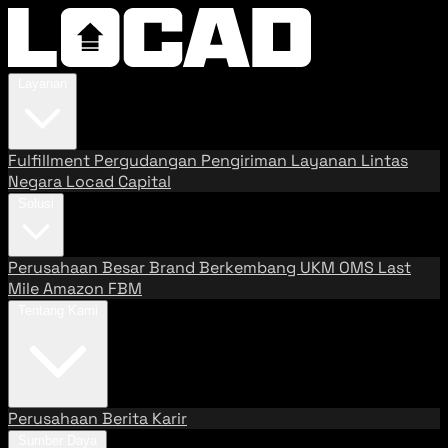
Layanan
Fulfillment
Pergudangan
Pengiriman
Layanan Lintas
Negara
Locad Capital
Solusi
Perusahaan Besar
Brand Berkembang
UKM
OMS
Last
Mile
Amazon FBM
Tentang Kami
Perusahaan
Berita
Karir
Sumber Daya