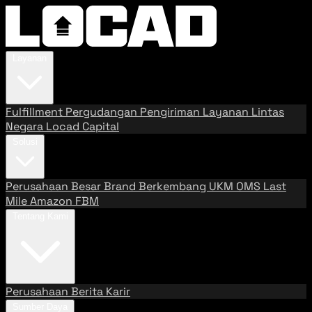
Layanan
Fulfillment
Pergudangan
Pengiriman
Layanan Lintas
Negara
Locad Capital
Solusi
Perusahaan Besar
Brand Berkembang
UKM
OMS
Last
Mile
Amazon FBM
Tentang Kami
Perusahaan
Berita
Karir
Sumber Daya