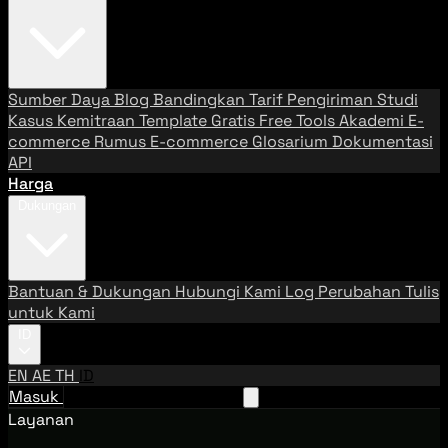
Sumber Daya
Blog
Bandingkan Tarif Pengiriman
Studi
Kasus
Kemitraan
Template Gratis
Free Tools
Akademi E-
commerce
Rumus E-commerce
Glosarium
Dokumentasi
API
Harga
Dukungan
Bantuan & Dukungan
Hubungi Kami
Log Perubahan
Tulis
untuk Kami
ID
EN
AE
TH
ID
Masuk
Hubungi Tim Penjualan
Layanan